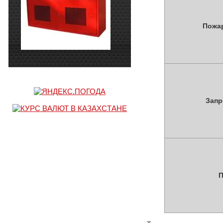
Пожар
Запр
П