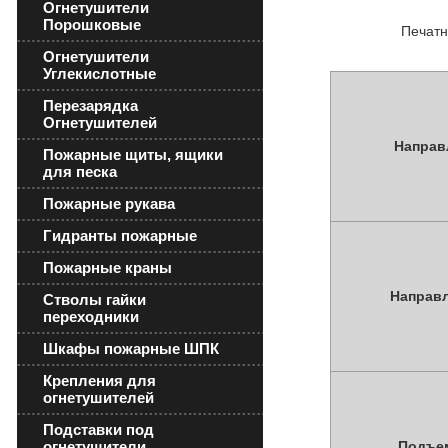
Огнетушители
Порошковые
Печатн
Огнетушители
Углекислотные
Перезарядка
Огнетушителей
Направ
Пожарные щиты, ящики
для песка
Пожарные рукава
Гидранты пожарные
Пожарные краны
Направ
Стволы гайки
переходники
Шкафы пожарные ШПК
Крепления для
огнетушителей
Подставки под
Подъем
огнетушители