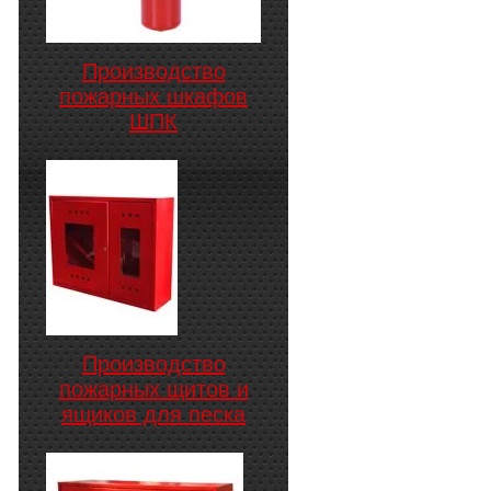
Производство
пожарных шкафов
ШПК
Производство
пожарных щитов и
ящиков для песка