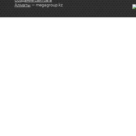
Создание сайтов в
Алматы
— megagroup.kz